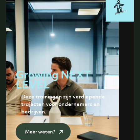
Growing NEXT
LEVEL
Deze trainingen zijn verdiepende
trajecten voor ondernemers en
bedrijven.
Meer weten?