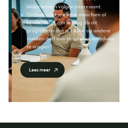
ondernemers volgen interessant.
Ondanks dat je elkaar misschien al
kende, zorgt zo’n setting als dit
programma dat je elkaar op andere
et
vlakken durf aan te spreken en advies
"
te vragen."
Lees meer