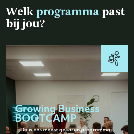
Welk
programma
past
bij jou?
Growing Business
BOOTCAMP
Dit is ons meest gekozen programma,