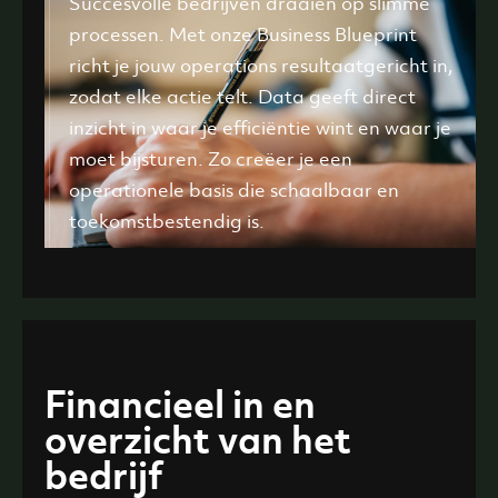
Succesvolle bedrijven draaien op slimme
processen. Met onze Business Blueprint
richt je jouw operations resultaatgericht in,
zodat elke actie telt. Data geeft direct
inzicht in waar je efficiëntie wint en waar je
moet bijsturen. Zo creëer je een
operationele basis die schaalbaar en
toekomstbestendig is.
Financieel in en
overzicht van het
bedrijf