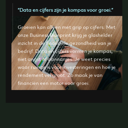
“Data en cijfers zijn je kompas voor groei.”
Groeien kan alleen met grip op cijfers. Met
onze Business
B
lueprint krijg je glashelder
inzicht in de financiële gezondheid van je
bedrijf. Data en cijfers vormen je kompas,
niet angst of aannames. Je weet precies
waar ruimte is voor investeringen en hoe je
rendement vergroot. Zo maak je van
financiën een motor voor groei.