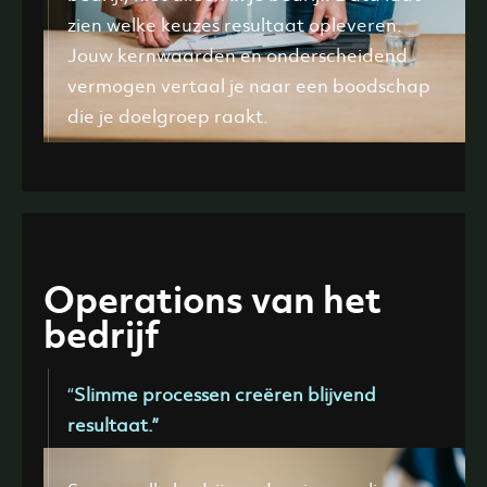
zien welke keuzes resultaat opleveren.
Jouw kernwaarden en onderscheidend
vermogen vertaal je naar een boodschap
die je doelgroep raakt.
Operations van het
bedrijf
“
Slimme processen creëren blijvend
resultaat.”