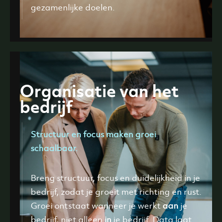
gezamenlijke doelen.
Organisatie van het
bedrijf
Structuur en focus maken groei
schaalbaar.
Breng structuur, focus en duidelijkheid in je
bedrijf, zodat je groeit met richting en rust.
Groei ontstaat wanneer je werkt
aan
je
bedrijf, niet alleen
in
je bedrijf. Data laat