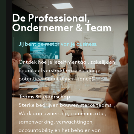
De Professional,
Ondernemer & Team
Jij bent de motor van je business.
Ontdek hoe je jezelf mentaal, zakelijk en
financieel versterkt en je volledige
potentieel benut (inner stance).
Teams & Leiderschap
Sterke bedrijven bouwen sterke teams.
Werk aan ownership, communicatie,
samenwerking, verwachtingen,
accountability en het behalen van