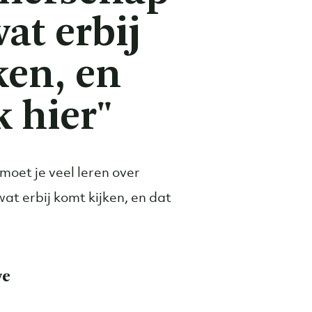
wat erbij
ken, en
k hier"
moet je veel leren over
t erbij komt kijken, en dat
ve