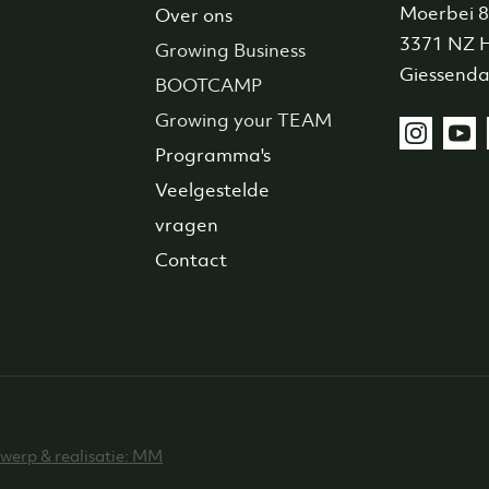
Moerbei 
Over ons
3371 NZ H
Growing Business
Giessend
BOOTCAMP
Growing your TEAM
Programma's
Veelgestelde
vragen
Contact
werp & realisatie: MM