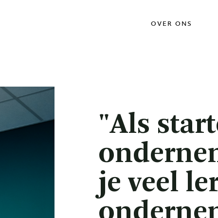
OVER ONS
"Als star
onderne
je veel l
onderne