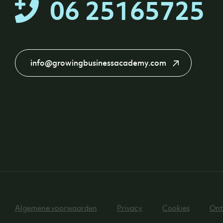
06 25165725
info@growingbusinessacademy.com
Algemene voorwaarden
Privacy
Cookies
Ont