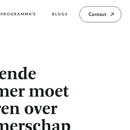
Contact
PROGRAMMA'S
BLOGS
tende
mer moet
eren over
merschap