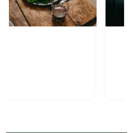
"Super begeleiding van
Jolanda, zonder de
aanvullende coaching was
ik niet zover gekomen."